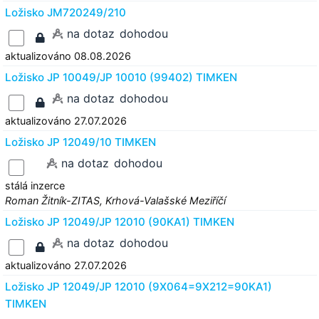
Ložisko JM720249/210
na dotaz
dohodou
aktualizováno 08.08.2026
Ložisko JP 10049/JP 10010 (99402) TIMKEN
na dotaz
dohodou
aktualizováno 27.07.2026
Ložisko JP 12049/10 TIMKEN
na dotaz
dohodou
stálá inzerce
Roman Žitník-ZITAS, Krhová-Valašské Meziříčí
Ložisko JP 12049/JP 12010 (90KA1) TIMKEN
na dotaz
dohodou
aktualizováno 27.07.2026
Ložisko JP 12049/JP 12010 (9X064=9X212=90KA1)
TIMKEN