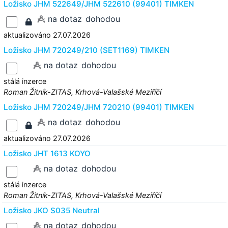
Ložisko JHM 522649/JHM 522610 (99401) TIMKEN
na dotaz
dohodou
aktualizováno 27.07.2026
Ložisko JHM 720249/210 (SET1169) TIMKEN
na dotaz
dohodou
stálá inzerce
Roman Žitník-ZITAS, Krhová-Valašské Meziříčí
Ložisko JHM 720249/JHM 720210 (99401) TIMKEN
na dotaz
dohodou
aktualizováno 27.07.2026
Ložisko JHT 1613 KOYO
na dotaz
dohodou
stálá inzerce
Roman Žitník-ZITAS, Krhová-Valašské Meziříčí
Ložisko JKO S035 Neutral
na dotaz
dohodou