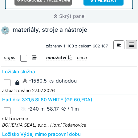
VYHLEDAT
POKROČILÉ VYHLEDÁVÁNÍ
Skrýt panel
materiály, stroje a nástroje
záznamy 1-100 z celkem 602 187
popis
množství
cena
Ložisko služba
-1560.5 ks
dohodou
aktualizováno 27.07.2026
Hadička 3X1,5 SI 60 WHITE (GP 60,FDA)
-240 m
58.17 Kč / 1 m
stálá inzerce
BOHEMIA SEAL, s.r.o., Horní Tošanovice
Ložisko Výdej mimo pracovní dobu