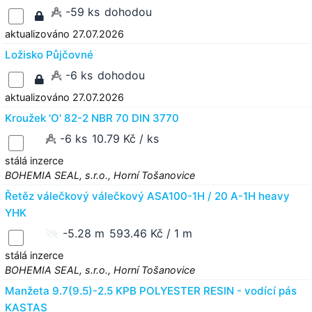
-59 ks
dohodou
aktualizováno 27.07.2026
Ložisko Půjčovné
-6 ks
dohodou
aktualizováno 27.07.2026
Kroužek 'O' 82-2 NBR 70 DIN 3770
-6 ks
10.79 Kč / ks
stálá inzerce
BOHEMIA SEAL, s.r.o., Horní Tošanovice
Řetěz válečkový válečkový ASA100-1H / 20 A-1H heavy
YHK
-5.28 m
593.46 Kč / 1 m
stálá inzerce
BOHEMIA SEAL, s.r.o., Horní Tošanovice
Manžeta 9.7(9.5)-2.5 KPB POLYESTER RESIN - vodící pás
KASTAS