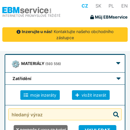
CZ
SK
PL
EN
INTERNETOVÉ PRŮMYSLOVÉ TRŽIŠTĚ
Můj EBMservice
Inzerujte u nás!
Kontaktujte našeho obchodního
zástupce
MATERIÁLY
(593 556)
zatřídění
moje inzeráty
vložit inzerát