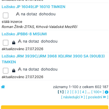
Ložisko JP 16049/JP 16010 TIMKEN
na dotaz
dohodou
stálá inzerce
Roman Žitník-ZITAS, Krhová-Valašské Meziříčí
Ložisko JPBB6-8 MISUMI
na dotaz
dohodou
aktualizováno 27.07.2026
Ložisko JRM 3939C/JRM 3968 XD/JRM 3900 SA (90UB3)
TIMKEN
na dotaz
dohodou
aktualizováno 27.07.2026
záznamy 1-100 z celkem 602 187
[ 1 ]
[ 2 ]
[ 3 ]
[ 4 ]
...
[ 100+ ]
[ následující
]
[ poslední
]