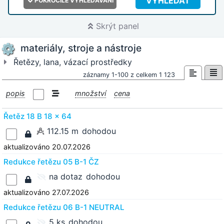
VYHLEDAT
POKROČILÉ VYHLEDÁVÁNÍ
Skrýt panel
materiály, stroje a nástroje
Řetězy, lana, vázací prostředky
záznamy 1-100 z celkem 1 123
popis
množství
cena
Řetěz 18 B 18 x 64
112.15 m
dohodou
aktualizováno 20.07.2026
Redukce řetězu 05 B-1 ČZ
na dotaz
dohodou
aktualizováno 27.07.2026
Redukce řetězu 06 B-1 NEUTRAL
5 ks
dohodou