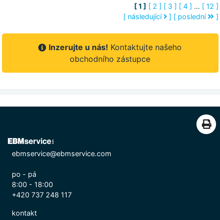
[ 1 ]
[ 2 ]
[ 3 ]
[ 4 ]
...
[ 12 ]
[ následující
]
[ poslední
]
Inzerujte u nás!
Kontaktujte našeho
obchodního zástupce
ebmservice@ebmservice.com
po - pá
8:00 - 18:00
+420 737 248 117
kontakt