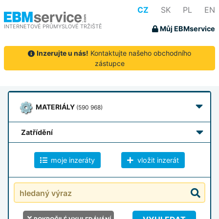
CZ
SK
PL
EN
INTERNETOVÉ PRŮMYSLOVÉ TRŽIŠTĚ
Můj EBMservice
Inzerujte u nás!
Kontaktujte našeho obchodního
zástupce
MATERIÁLY
(590 968)
zatřídění
moje inzeráty
vložit inzerát