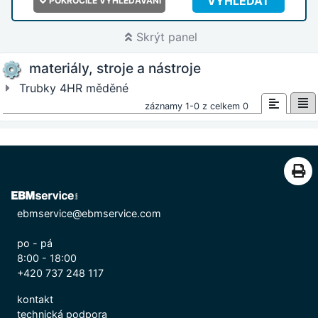
VYHLEDAT
POKROČILÉ VYHLEDÁVÁNÍ
Skrýt panel
materiály, stroje a nástroje
Trubky 4HR měděné
záznamy 1-0 z celkem 0
ebmservice@ebmservice.com
po - pá
8:00 - 18:00
+420 737 248 117
kontakt
technická podpora