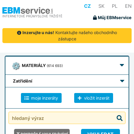
CZ
SK
PL
EN
INTERNETOVÉ PRŮMYSLOVÉ TRŽIŠTĚ
Můj EBMservice
Inzerujte u nás!
Kontaktujte našeho obchodního
zástupce
MATERIÁLY
(614 693)
zatřídění
moje inzeráty
vložit inzerát