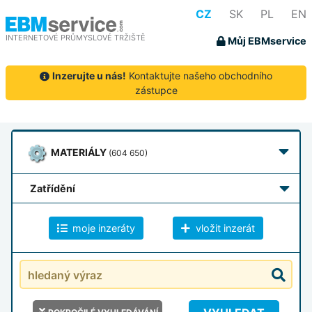
CZ
SK
PL
EN
INTERNETOVÉ PRŮMYSLOVÉ TRŽIŠTĚ
Můj EBMservice
Inzerujte u nás!
Kontaktujte našeho obchodního
zástupce
MATERIÁLY
(604 650)
zatřídění
moje inzeráty
vložit inzerát