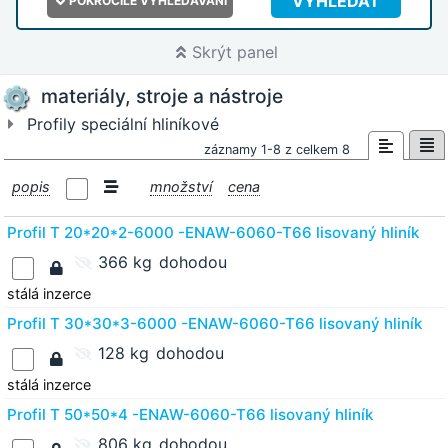
VYHLEDAT
POKROČILÉ VYHLEDÁVÁNÍ
Skrýt panel
materiály, stroje a nástroje
Profily speciální hliníkové
záznamy 1-8 z celkem 8
popis
množství
cena
Profil T 20*20*2-6000 -ENAW-6060-T66 lisovaný hliník
366 kg
dohodou
stálá inzerce
Profil T 30*30*3-6000 -ENAW-6060-T66 lisovaný hliník
128 kg
dohodou
stálá inzerce
Profil T 50*50*4 -ENAW-6060-T66 lisovaný hliník
806 kg
dohodou