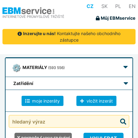
CZ
SK
PL
EN
INTERNETOVÉ PRŮMYSLOVÉ TRŽIŠTĚ
Můj EBMservice
Inzerujte u nás!
Kontaktujte našeho obchodního
zástupce
MATERIÁLY
(593 556)
zatřídění
moje inzeráty
vložit inzerát