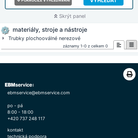
VYHLEDAT
POKROČILÉ VYHLEDÁVÁNÍ
Skrýt panel
materiály, stroje a nástroje
Trubky plochooválné nerezové
záznamy 1-0 z celkem 0
ebmservice@ebmservice.com
po - pá
8:00 - 18:00
+420 737 248 117
kontakt
technická podpora