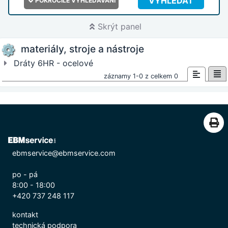
VYHLEDAT
POKROČILÉ VYHLEDÁVÁNÍ
Skrýt panel
materiály, stroje a nástroje
Dráty 6HR - ocelové
záznamy 1-0 z celkem 0
ebmservice@ebmservice.com
po - pá
8:00 - 18:00
+420 737 248 117
kontakt
technická podpora