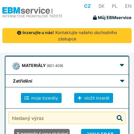
CZ
SK
PL
EN
INTERNETOVÉ PRŮMYSLOVÉ TRŽIŠTĚ
Můj EBMservice
Inzerujte u nás!
Kontaktujte našeho obchodního
zástupce
MATERIÁLY
(601 409)
zatřídění
moje inzeráty
vložit inzerát