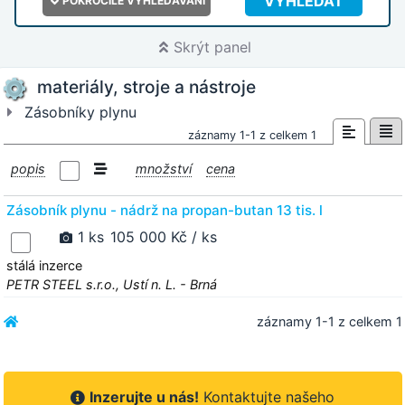
VYHLEDAT
POKROČILÉ VYHLEDÁVÁNÍ
Skrýt panel
materiály, stroje a nástroje
Zásobníky plynu
záznamy 1-1 z celkem 1
popis
množství
cena
Zásobník plynu - nádrž na propan-butan 13 tis. l
1 ks
105 000 Kč / ks
stálá inzerce
PETR STEEL s.r.o., Ustí n. L. - Brná
záznamy 1-1 z celkem 1
Inzerujte u nás!
Kontaktujte našeho