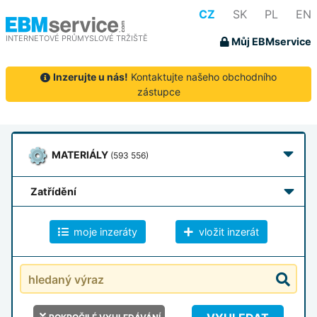
CZ
SK
PL
EN
INTERNETOVÉ PRŮMYSLOVÉ TRŽIŠTĚ
Můj EBMservice
Inzerujte u nás!
Kontaktujte našeho obchodního
zástupce
MATERIÁLY
(593 556)
zatřídění
moje inzeráty
vložit inzerát