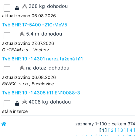
268 kg
dohodou
aktualizováno 06.08.2026
Tyč 6HR 17-5400 -21CrMoV5
5.4 m
dohodou
aktualizováno 27.07.2026
G -TEAM a.s. , Vochov
Tyč 6HR 19 -1.4301 nerez tažená h11
na dotaz
dohodou
aktualizováno 06.08.2026
FAVEX , s.r.o., Buchlovice
Tyč 6HR 19 -1.4305 h11 EN10088-3
4008 kg
dohodou
stálá inzerce
záznamy 1-100 z celkem 374
[ 1 ]
[ 2 ]
[ 3 ]
[ 4 ]