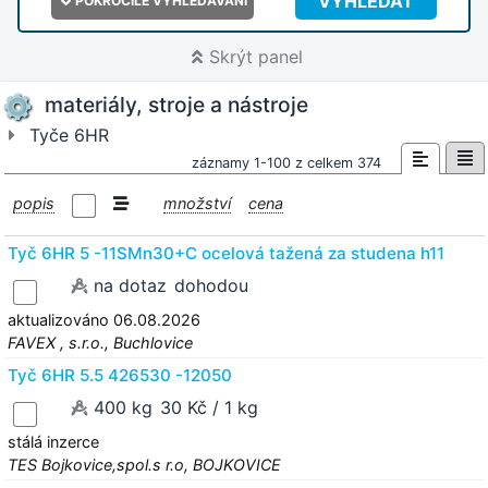
VYHLEDAT
POKROČILÉ VYHLEDÁVÁNÍ
Skrýt panel
materiály, stroje a nástroje
Tyče 6HR
záznamy 1-100 z celkem 374
popis
množství
cena
Tyč 6HR 5 -11SMn30+C ocelová tažená za studena h11
na dotaz
dohodou
aktualizováno 06.08.2026
FAVEX , s.r.o., Buchlovice
Tyč 6HR 5.5 426530 -12050
400 kg
30 Kč / 1 kg
stálá inzerce
TES Bojkovice,spol.s r.o, BOJKOVICE