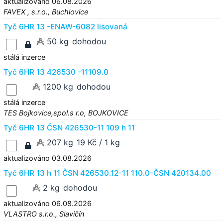
aktualizováno 06.08.2026
FAVEX , s.r.o., Buchlovice
Tyč 6HR 13 -ENAW-6082 lisovaná
50 kg
dohodou
stálá inzerce
Tyč 6HR 13 426530 -11109.0
1200 kg
dohodou
stálá inzerce
TES Bojkovice,spol.s r.o, BOJKOVICE
Tyč 6HR 13 ČSN 426530-11 109 h 11
207 kg
19 Kč / 1 kg
aktualizováno 03.08.2026
Tyč 6HR 13 h 11 ČSN 426530.12-11 110.0-ČSN 420134.00
2 kg
dohodou
aktualizováno 06.08.2026
VLASTRO s.r.o., Slavičín