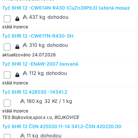
Tyč 6HR 12 -CW614N-R430 (CuZn39Pb3) tažená mosaz
437 kg
dohodou
stálá inzerce
Tyč 6HR 12 -CW617N-R430-SH
310 kg
dohodou
aktualizováno 24.07.2026
Tyč 6HR 12 -ENAW-2007 lisovaná
112 kg
dohodou
stálá inzerce
Tyč 6HR 12 426530 -14341.2
160 kg
32 Kč / 1 kg
stálá inzerce
TES Bojkovice,spol.s r.o, BOJKOVICE
Tyč 6HR 12 ČSN 425530.11-14 341.2-ČSN 420220.00
11 kg
dohodou