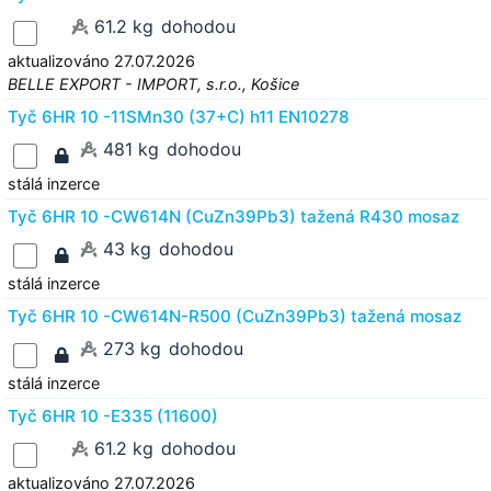
61.2 kg
dohodou
aktualizováno 27.07.2026
BELLE EXPORT - IMPORT, s.r.o., Košice
Tyč 6HR 10 -11SMn30 (37+C) h11 EN10278
481 kg
dohodou
stálá inzerce
Tyč 6HR 10 -CW614N (CuZn39Pb3) tažená R430 mosaz
43 kg
dohodou
stálá inzerce
Tyč 6HR 10 -CW614N-R500 (CuZn39Pb3) tažená mosaz
273 kg
dohodou
stálá inzerce
Tyč 6HR 10 -E335 (11600)
61.2 kg
dohodou
aktualizováno 27.07.2026