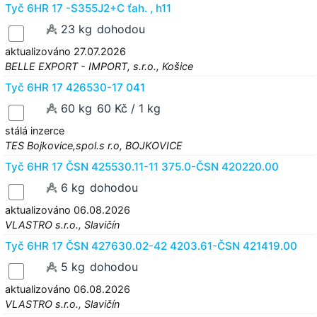
Tyč 6HR 17 -S355J2+C ťah. , h11
23 kg
dohodou
aktualizováno 27.07.2026
BELLE EXPORT - IMPORT, s.r.o., Košice
Tyč 6HR 17 426530-17 041
60 kg
60 Kč / 1 kg
stálá inzerce
TES Bojkovice,spol.s r.o, BOJKOVICE
Tyč 6HR 17 ČSN 425530.11-11 375.0-ČSN 420220.00
6 kg
dohodou
aktualizováno 06.08.2026
VLASTRO s.r.o., Slavičín
Tyč 6HR 17 ČSN 427630.02-42 4203.61-ČSN 421419.00
5 kg
dohodou
aktualizováno 06.08.2026
VLASTRO s.r.o., Slavičín