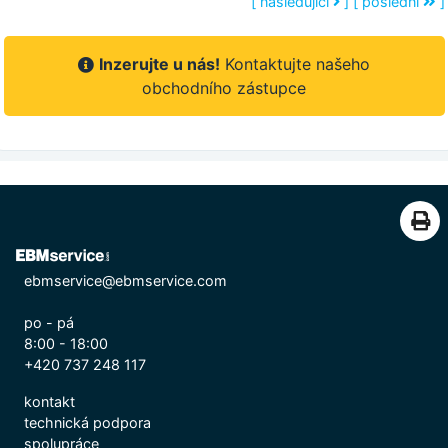
[ následující
]
[ poslední
]
Inzerujte u nás!
Kontaktujte našeho
obchodního zástupce
ebmservice@ebmservice.com
po - pá
8:00 - 18:00
+420 737 248 117
kontakt
technická podpora
spolupráce