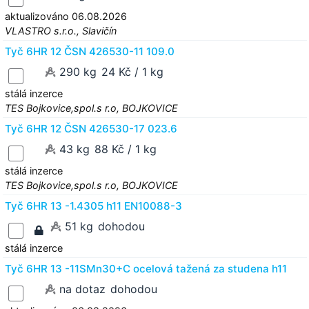
aktualizováno 06.08.2026
VLASTRO s.r.o., Slavičín
Tyč 6HR 12 ČSN 426530-11 109.0
290 kg
24 Kč / 1 kg
stálá inzerce
TES Bojkovice,spol.s r.o, BOJKOVICE
Tyč 6HR 12 ČSN 426530-17 023.6
43 kg
88 Kč / 1 kg
stálá inzerce
TES Bojkovice,spol.s r.o, BOJKOVICE
Tyč 6HR 13 -1.4305 h11 EN10088-3
51 kg
dohodou
stálá inzerce
Tyč 6HR 13 -11SMn30+C ocelová tažená za studena h11
na dotaz
dohodou