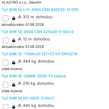
VLASTRO s.r.o., Slavičín
Tyč 6HR 14 h 11-3000 ČSN 426530-12 050
312 m
dohodou
aktualizováno 01.08.2026
Tyč 6HR 14-3000 ČSN 425530-11 600.0
12 m
dohodou
aktualizováno 01.08.2026
Tyč 6HR 15 -11SMn30 (37+C) h11 EN10278
444 kg
dohodou
stálá inzerce
Tyč 6HR 16 -ENAW-2030-T3 tažená
210 kg
dohodou
stálá inzerce
Tyč 6HR 16.00-3000 -C45+C
445 kg
dohodou