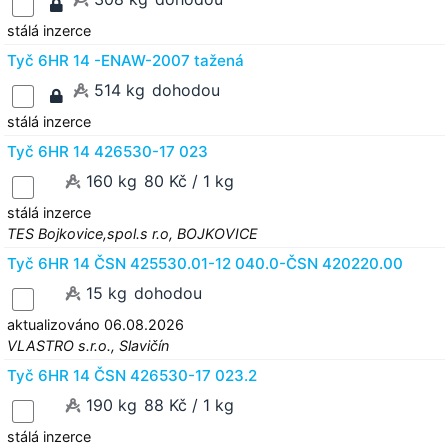
stálá inzerce
Tyč 6HR 14 -ENAW-2007 tažená
514 kg
dohodou
stálá inzerce
Tyč 6HR 14 426530-17 023
160 kg
80 Kč / 1 kg
stálá inzerce
TES Bojkovice,spol.s r.o, BOJKOVICE
Tyč 6HR 14 ČSN 425530.01-12 040.0-ČSN 420220.00
15 kg
dohodou
aktualizováno 06.08.2026
VLASTRO s.r.o., Slavičín
Tyč 6HR 14 ČSN 426530-17 023.2
190 kg
88 Kč / 1 kg
stálá inzerce