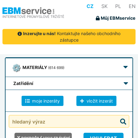
CZ
SK
PL
EN
INTERNETOVÉ PRŮMYSLOVÉ TRŽIŠTĚ
Můj EBMservice
Inzerujte u nás!
Kontaktujte našeho obchodního
zástupce
MATERIÁLY
(614 699)
zatřídění
moje inzeráty
vložit inzerát