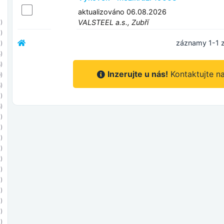
aktualizováno 06.08.2026
VALSTEEL a.s., Zubří
)
)
záznamy 1-1 z
)
)
)
Inzerujte u nás!
Kontaktujte n
)
)
)
)
)
)
1)
)
)
)
)
)
)
)
1)