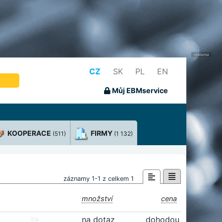
CZ
SK
PL
EN
Můj EBMservice
KOOPERACE
FIRMY
(511)
(1 132)
záznamy 1-1 z celkem 1
množství
cena
na dotaz
dohodou