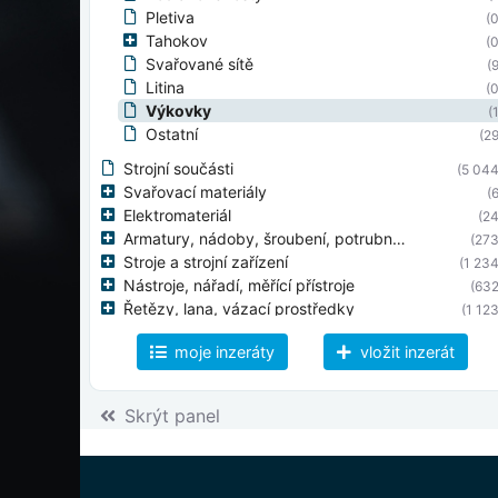
Pletiva
(0
Tahokov
(0
Svařované sítě
(9
Litina
(0
Výkovky
(
Ostatní
(29
Strojní součásti
(5 044
Svařovací materiály
(6
Elektromateriál
(24
Armatury, nádoby, šroubení, potrubní díly
(273
Stroje a strojní zařízení
(1 234
Nástroje, nářadí, měřící přístroje
(632
Řetězy, lana, vázací prostředky
(1 123
Užitková vozidla
(7 675
moje inzeráty
vložit inzerát
Výrobky gumárenského průmyslu
(127 510
Výrobky chemického průmyslu
(1 383
Plasty
(235
Skrýt panel
Stavební materiály
(0
Obaly
(0
Ochranné pracovní pomůcky
(19
Výprodeje
(1 224