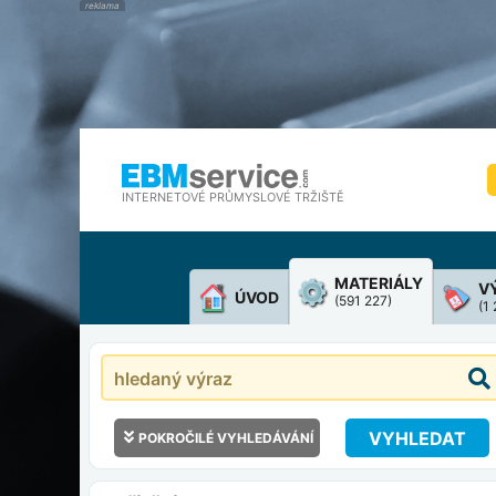
INTERNETOVÉ PRŮMYSLOVÉ TRŽIŠTĚ
MATERIÁLY
V
ÚVOD
(591 227)
(1
VYHLEDAT
POKROČILÉ VYHLEDÁVÁNÍ