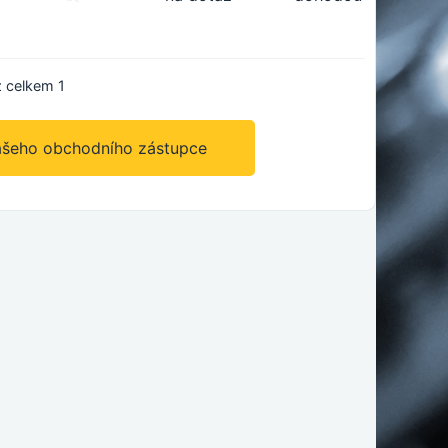
 celkem 1
ašeho obchodního zástupce