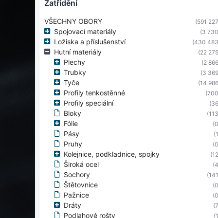
zatřídění
VŠECHNY OBORY
(591 227
Spojovací materiály
(3 730
Ložiska a příslušenství
(430 483
Hutní materiály
(22 275
Plechy
(2 866
Trubky
(3 369
Tyče
(14 986
Profily tenkostěnné
(700
Profily speciální
(36
Bloky
(113
Fólie
(0
Pásy
(
Pruhy
(0
Kolejnice, podkladnice, spojky
(12
Široká ocel
(4
Sochory
(141
Štětovnice
(0
Pažnice
(0
Dráty
(7
Podlahové rošty
(