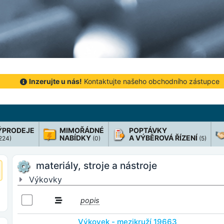
Inzerujte u nás!
Kontaktujte našeho obchodního zástupce
ÝPRODEJE
MIMOŘÁDNÉ
POPTÁVKY
NABÍDKY
A VÝBĚROVÁ ŘÍZENÍ
 224)
(0)
(5)
materiály, stroje a nástroje
Výkovky
popis
Výkovek - mezikruží 19663