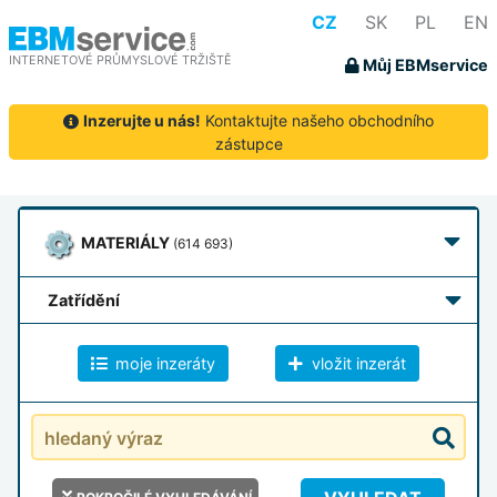
CZ
SK
PL
EN
INTERNETOVÉ PRŮMYSLOVÉ TRŽIŠTĚ
Můj EBMservice
Inzerujte u nás!
Kontaktujte našeho obchodního
zástupce
MATERIÁLY
(614 693)
zatřídění
moje inzeráty
vložit inzerát