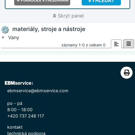
VYHLEDAT
POKROČILÉ VYHLEDÁVÁNÍ
Skrýt panel
materiály, stroje a nástroje
Vany
záznamy 1-0 z celkem 0
ebmservice@ebmservice.com
po - pá
8:00 - 18:00
+420 737 248 117
kontakt
technická podpora