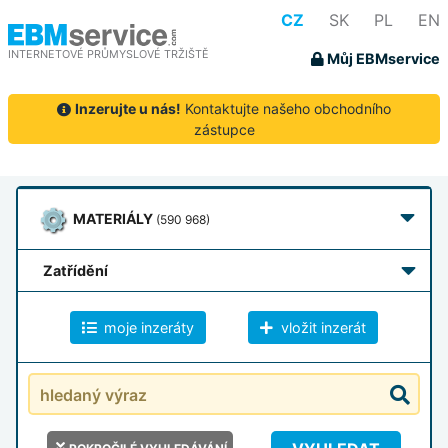
CZ
SK
PL
EN
INTERNETOVÉ PRŮMYSLOVÉ TRŽIŠTĚ
Můj EBMservice
Inzerujte u nás!
Kontaktujte našeho obchodního
zástupce
MATERIÁLY
(590 968)
zatřídění
moje inzeráty
vložit inzerát