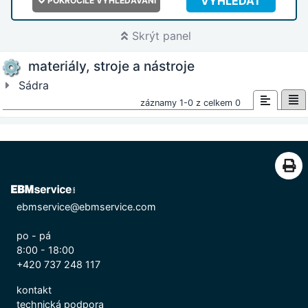
VYHLEDAT
POKROČILÉ VYHLEDÁVÁNÍ
Skrýt panel
materiály, stroje a nástroje
Sádra
záznamy 1-0 z celkem 0
ebmservice@ebmservice.com
po - pá
8:00 - 18:00
+420 737 248 117
kontakt
technická podpora