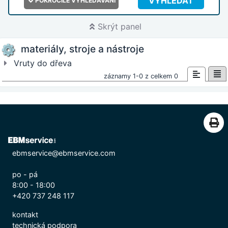
VYHLEDAT
POKROČILÉ VYHLEDÁVÁNÍ
Skrýt panel
materiály, stroje a nástroje
Vruty do dřeva
záznamy 1-0 z celkem 0
ebmservice@ebmservice.com
po - pá
8:00 - 18:00
+420 737 248 117
kontakt
technická podpora