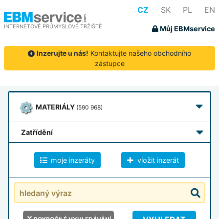
CZ
SK
PL
EN
INTERNETOVÉ PRŮMYSLOVÉ TRŽIŠTĚ
Můj EBMservice
Inzerujte u nás!
Kontaktujte našeho obchodního
zástupce
MATERIÁLY
(590 968)
zatřídění
moje inzeráty
vložit inzerát