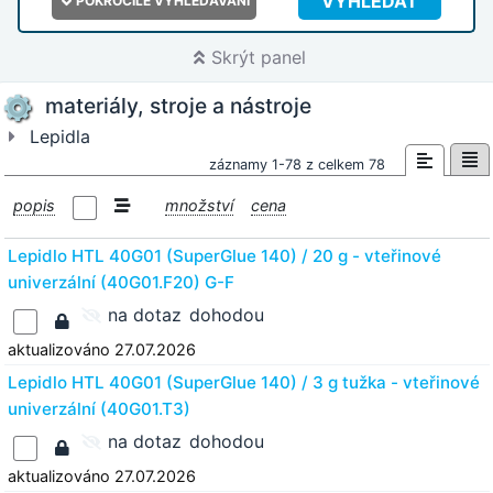
VYHLEDAT
POKROČILÉ VYHLEDÁVÁNÍ
Skrýt panel
materiály, stroje a nástroje
Lepidla
záznamy 1-78 z celkem 78
popis
množství
cena
Lepidlo HTL 40G01 (SuperGlue 140) / 20 g - vteřinové
univerzální (40G01.F20) G-F
na dotaz
dohodou
aktualizováno 27.07.2026
Lepidlo HTL 40G01 (SuperGlue 140) / 3 g tužka - vteřinové
univerzální (40G01.T3)
na dotaz
dohodou
aktualizováno 27.07.2026