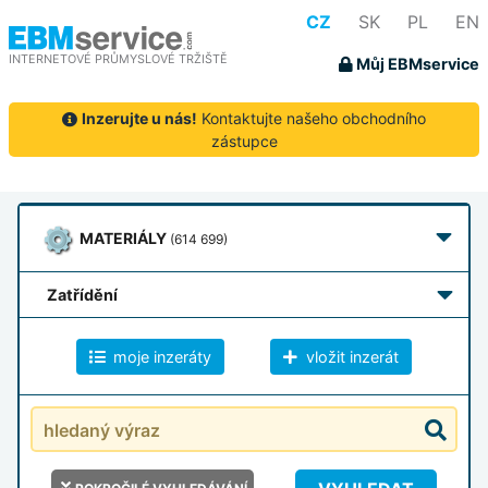
CZ
SK
PL
EN
INTERNETOVÉ PRŮMYSLOVÉ TRŽIŠTĚ
Můj EBMservice
Inzerujte u nás!
Kontaktujte našeho obchodního
zástupce
MATERIÁLY
(614 699)
zatřídění
moje inzeráty
vložit inzerát