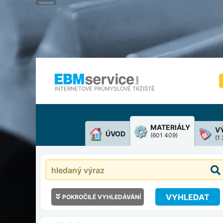
INTERNETOVÉ PRŮMYSLOVÉ TRŽIŠTĚ
MATERIÁLY
V
ÚVOD
(601 409)
(1
VYHLEDAT
POKROČILÉ VYHLEDÁVÁNÍ