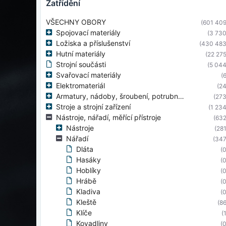
zatřídění
VŠECHNY OBORY
(601 409
Spojovací materiály
(3 730
Ložiska a příslušenství
(430 483
Hutní materiály
(22 275
Strojní součásti
(5 044
Svařovací materiály
(6
Elektromateriál
(24
Armatury, nádoby, šroubení, potrubní díly
(273
Stroje a strojní zařízení
(1 234
Nástroje, nářadí, měřící přístroje
(632
Nástroje
(281
Nářadí
(347
Dláta
(0
Hasáky
(0
Hoblíky
(0
Hrábě
(0
Kladiva
(0
Kleště
(86
Klíče
(
Kovadliny
(0