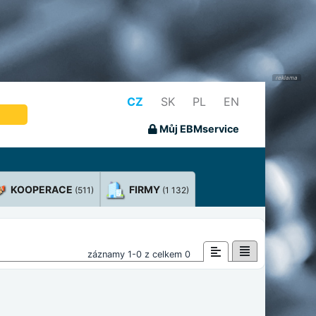
CZ
SK
PL
EN
Můj EBMservice
KOOPERACE
FIRMY
(511)
(1 132)
záznamy 1-0 z celkem 0