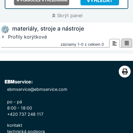
VYHLEDAT
POKROČILÉ VYHLEDÁVÁNÍ
Skrýt panel
materiály, stroje a nástroje
Profily korýtkové
záznamy 1-0 z celkem 0
ebmservice@ebmservice.com
po - pá
8:00 - 18:00
+420 737 248 117
kontakt
technická podpora