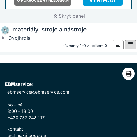
VYHLEDAT
POKROČILÉ VYHLEDÁVÁNÍ
Skrýt panel
materiály, stroje a nástroje
Dvojhrdla
záznamy 1-0 z celkem 0
ebmservice@ebmservice.com
po - pá
8:00 - 18:00
+420 737 248 117
kontakt
technická podpora