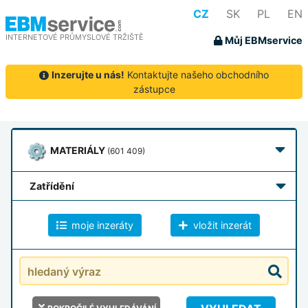
CZ
SK
PL
EN
INTERNETOVÉ PRŮMYSLOVÉ TRŽIŠTĚ
Můj EBMservice
Inzerujte u nás!
Kontaktujte našeho obchodního
zástupce
MATERIÁLY
(601 409)
zatřídění
moje inzeráty
vložit inzerát