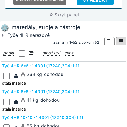
VYHLEDAT
POKROČILÉ VYHLEDÁVÁNÍ
Skrýt panel
materiály, stroje a nástroje
Tyče 4HR nerezové
záznamy 1-52 z celkem 52
popis
množství
cena
Tyč 4HR 6*6 -1.4301 (17240,304) h11
269 kg
dohodou
stálá inzerce
Tyč 4HR 8*8 -1.4301 (17240,304) h11
41 kg
dohodou
stálá inzerce
Tyč 4HR 10*10 -1.4301 (17240,304) h11
55 kg
dohodou