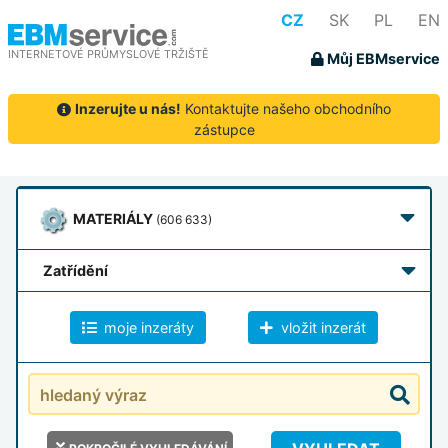
CZ
SK
PL
EN
INTERNETOVÉ PRŮMYSLOVÉ TRŽIŠTĚ
Můj EBMservice
Inzerujte u nás!
Kontaktujte našeho obchodního
zástupce
MATERIÁLY
(606 633)
zatřídění
moje inzeráty
vložit inzerát