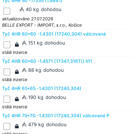
Tyč 4HR 50 -17255 (1.4841)
40 kg
dohodou
aktualizováno 27.07.2026
BELLE EXPORT - IMPORT, s.r.o., Košice
Tyč 4HR 60*60 -1.4301 (17240,304) válcovaná
151 kg
dohodou
stálá inzerce
Tyč 4HR 60*60 -1.4571 (17347,316Ti) h11
88 kg
dohodou
stálá inzerce
Tyč 4HR 65*65 -1.4301 (17240,304)
190 kg
dohodou
stálá inzerce
Tyč 4HR 70*70 -1.4301 (17240,304) válcovaná P
479 kg
dohodou
stálá inzerce