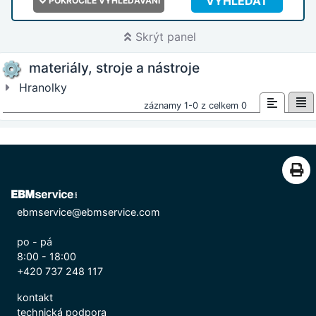
VYHLEDAT
POKROČILÉ VYHLEDÁVÁNÍ
Skrýt panel
materiály, stroje a nástroje
Hranolky
záznamy 1-0 z celkem 0
ebmservice@ebmservice.com
po - pá
8:00 - 18:00
+420 737 248 117
kontakt
technická podpora