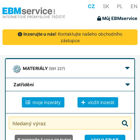
CZ
SK
PL
EN
INTERNETOVÉ PRŮMYSLOVÉ TRŽIŠTĚ
Můj EBMservice
Inzerujte u nás!
Kontaktujte našeho obchodního
zástupce
MATERIÁLY
(591 227)
zatřídění
moje inzeráty
vložit inzerát