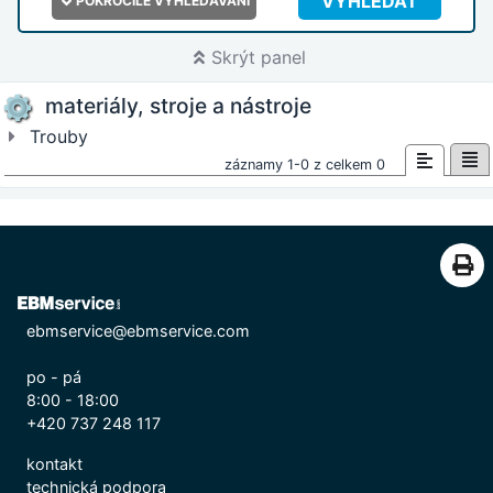
VYHLEDAT
POKROČILÉ VYHLEDÁVÁNÍ
Skrýt panel
materiály, stroje a nástroje
Trouby
záznamy 1-0 z celkem 0
ebmservice@ebmservice.com
po - pá
8:00 - 18:00
+420 737 248 117
kontakt
technická podpora