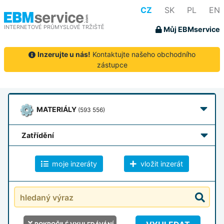
CZ
SK
PL
EN
INTERNETOVÉ PRŮMYSLOVÉ TRŽIŠTĚ
Můj EBMservice
Inzerujte u nás!
Kontaktujte našeho obchodního
zástupce
MATERIÁLY
(593 556)
zatřídění
moje inzeráty
vložit inzerát