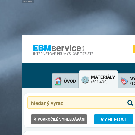
INTERNETOVÉ PRŮMYSLOVÉ TRŽIŠTĚ
MATERIÁLY
V
ÚVOD
(601 409)
(1
VYHLEDAT
POKROČILÉ VYHLEDÁVÁNÍ