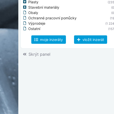
Plasty
(235
Stavební materiály
(0
Obaly
(0
Ochranné pracovní pomůcky
(19
Výprodeje
(1 224
Ostatní
(157
moje inzeráty
vložit inzerát
Skrýt panel