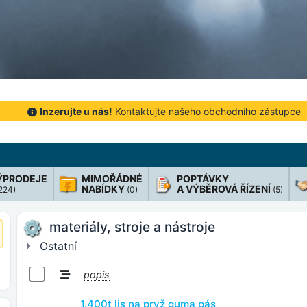
Inzerujte u nás!
Kontaktujte našeho obchodního zástupce
ÝPRODEJE
MIMOŘÁDNÉ
POPTÁVKY
NABÍDKY
A VÝBĚROVÁ ŘÍZENÍ
 224)
(0)
(5)
materiály, stroje a nástroje
Ostatní
popis
1.400t lis na pryž guma pás