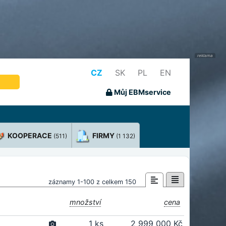
CZ
SK
PL
EN
Můj EBMservice
KOOPERACE
FIRMY
(511)
(1 132)
záznamy 1-100 z celkem 150
množství
cena
1 ks
2 999 000 Kč