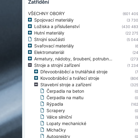
zatřídění
VŠECHNY OBORY
(601 409
Spojovací materiály
(3 730
Ložiska a příslušenství
(430 483
Hutní materiály
(22 275
Strojní součásti
(5 044
Svařovací materiály
(6
Elektromateriál
(24
Armatury, nádoby, šroubení, potrubní díly
(273
Stroje a strojní zařízení
(1 234
Dřevoobráběcí a truhlářské stroje
(7
Kovoobráběcí a tvářecí stroje
(806
Stavební stroje a zařízení
(325
Čerpadla na beton
(0
Čerpadla na maltu
(0
Rýpadla
(162
Scrapery
(0
Válce silniční
(9
Lopaty mechanické
(
Míchačky
(0
Autogrejdry
(0