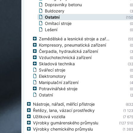
Dopravníky betonu
(0
Buldozery
(3
Ostatní
(150
Omítací stroje
(0
Lešení
(0
Zemědělské a lesnické stroje a zařízení
(55
Kompresory, pneumatická zařízení
(0
Čerpadla, hydraulická zařízení
(3
Vzduchotechnická zařízení
(0
Skladová technika
(32
Svářecí stroje
(0
Elektromotory
(0
Manipulační zařízení
(4
Potravinářské stroje
(0
Ostatní
(2
Nástroje, nářadí, měřící přístroje
(632
Řetězy, lana, vázací prostředky
(1 123
Užitková vozidla
(7 675
Výrobky gumárenského průmyslu
(127 510
Výrobky chemického průmyslu
(1 383