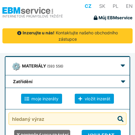
CZ
SK
PL
EN
INTERNETOVÉ PRŮMYSLOVÉ TRŽIŠTĚ
Můj EBMservice
Inzerujte u nás!
Kontaktujte našeho obchodního
zástupce
MATERIÁLY
(593 556)
zatřídění
moje inzeráty
vložit inzerát