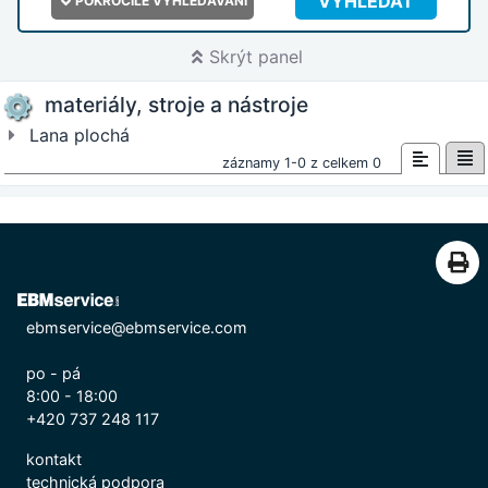
VYHLEDAT
POKROČILÉ VYHLEDÁVÁNÍ
Skrýt panel
materiály, stroje a nástroje
Lana plochá
záznamy 1-0 z celkem 0
ebmservice@ebmservice.com
po - pá
8:00 - 18:00
+420 737 248 117
kontakt
technická podpora