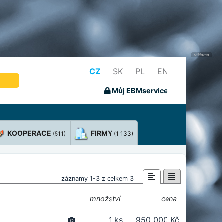
CZ
SK
PL
EN
Můj EBMservice
KOOPERACE
FIRMY
(511)
(1 133)
záznamy 1-3 z celkem 3
množství
cena
1 ks
950 000 Kč