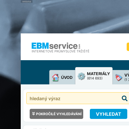
INTERNETOVÉ PRŮMYSLOVÉ TRŽIŠTĚ
MATERIÁLY
V
ÚVOD
(614 693)
(1
VYHLEDAT
POKROČILÉ VYHLEDÁVÁNÍ