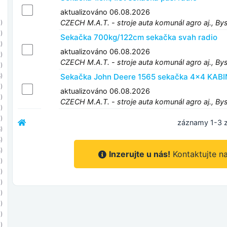
aktualizováno 06.08.2026
CZECH M.A.T. - stroje auta komunál agro aj., By
)
)
Sekačka 700kg/122cm sekačka svah radio
)
aktualizováno 06.08.2026
)
CZECH M.A.T. - stroje auta komunál agro aj., By
)
Sekačka John Deere 1565 sekačka 4x4 KA
)
)
aktualizováno 06.08.2026
)
CZECH M.A.T. - stroje auta komunál agro aj., By
)
)
záznamy 1-3 z
)
)
)
Inzerujte u nás!
Kontaktujte n
)
)
)
)
)
)
)