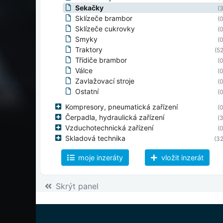
Sekačky
(3
Sklízeče brambor
(0
Sklízeče cukrovky
(0
Smyky
(0
Traktory
(52
Třídiče brambor
(0
Válce
(0
Zavlažovací stroje
(0
Ostatní
(0
Kompresory, pneumatická zařízení
(0
Čerpadla, hydraulická zařízení
(3
Vzduchotechnická zařízení
(0
Skladová technika
(32
Svářecí stroje
(0
moje inzeráty
vložit inzerát
Elektromotory
(0
Manipulační zařízení
(4
Potravinářské stroje
(0
Skrýt panel
Ostatní
(2
Nástroje, nářadí, měřící přístroje
(632
Řetězy, lana, vázací prostředky
(1 183