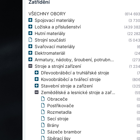
zatřídění
VŠECHNY OBORY
(614 693
Spojovací materiály
(3 730
Ložiska a příslušenství
(439 382
Hutní materiály
(22 282
Strojní součásti
(5 043
Svařovací materiály
(6
Elektromateriál
(24
Armatury, nádoby, šroubení, potrubní díly
(273
Stroje a strojní zařízení
(1 234
Dřevoobráběcí a truhlářské stroje
(7
Kovoobráběcí a tvářecí stroje
(806
Stavební stroje a zařízení
(325
Zemědělské a lesnické stroje a zařízení
(55
Obraceče
(0
Postřikovače
(0
Rozmetadla
(0
Secí stroje
(0
Brány
(0
Sázeče brambor
(0
Sběrací lisy
(0