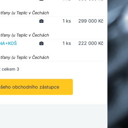
střany (u Teplic v Čechách
1 ks
299 000 Kč
střany (u Teplic v Čechách
1 ks
222 000 Kč
BINA+KOŠ
střany (u Teplic v Čechách
 celkem 3
ašeho obchodního zástupce