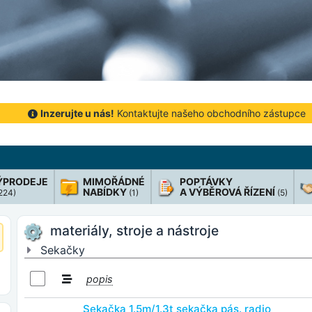
Inzerujte u nás!
Kontaktujte našeho obchodního zástupce
ÝPRODEJE
MIMOŘÁDNÉ
POPTÁVKY
NABÍDKY
A VÝBĚROVÁ ŘÍZENÍ
 224)
(1)
(5)
materiály, stroje a nástroje
Sekačky
popis
Sekačka 1.5m/1.3t sekačka pás. radio