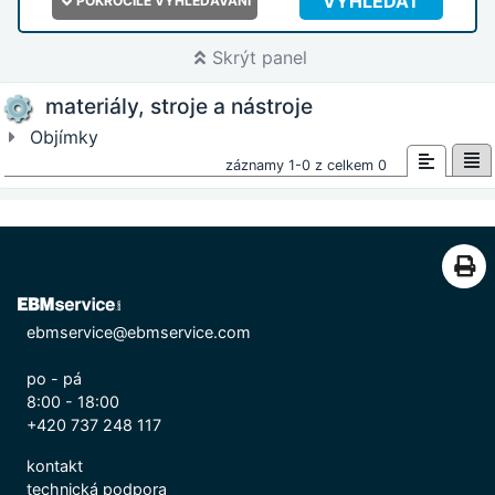
VYHLEDAT
POKROČILÉ VYHLEDÁVÁNÍ
Skrýt panel
materiály, stroje a nástroje
Objímky
záznamy 1-0 z celkem 0
ebmservice@ebmservice.com
po - pá
8:00 - 18:00
+420 737 248 117
kontakt
technická podpora