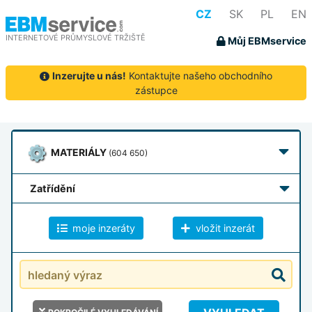
CZ
SK
PL
EN
INTERNETOVÉ PRŮMYSLOVÉ TRŽIŠTĚ
Můj EBMservice
Inzerujte u nás!
Kontaktujte našeho obchodního
zástupce
MATERIÁLY
(604 650)
zatřídění
moje inzeráty
vložit inzerát