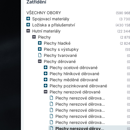
zatřídění
VŠECHNY OBORY
(590 968
Spojovací materiály
(3 730
Ložiska a příslušenství
(430 158
Hutní materiály
(22 344
Plechy
(2 879
Plechy hladké
(2 824
Plechy s výstupky
(55
Plechy tvarované
(0
Plechy děrované
(0
Plechy ocelové děrované
(0
Plechy hliníkové děrované
(0
Plechy měděné děrované
(0
Plechy pozinkované děrované
(0
Plechy nerezové děrované
(0
Plechy nerezové děrované Lg
(0
Plechy nerezové děrované Lv
(0
Plechy nerezové děrované Qg
(0
Plechy nerezové děrované Qv
(0
Plechy nerezové děrované Rg
(0
Plechy nerezové děrované Rv
(0