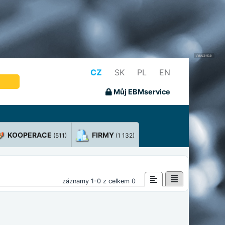
CZ
SK
PL
EN
Můj EBMservice
KOOPERACE
FIRMY
(511)
(1 132)
záznamy 1-0 z celkem 0