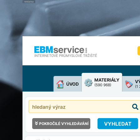
INTERNETOVÉ PRŮMYSLOVÉ TRŽIŠTĚ
MATERIÁLY
V
ÚVOD
(590 968)
(1
VYHLEDAT
POKROČILÉ VYHLEDÁVÁNÍ