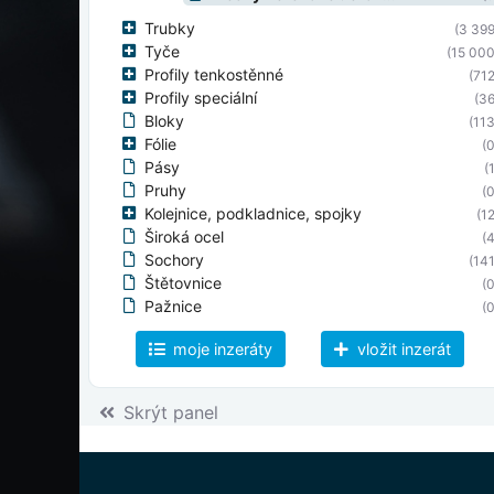
Trubky
(3 399
Tyče
(15 000
Profily tenkostěnné
(712
Profily speciální
(36
Bloky
(113
Fólie
(0
Pásy
(
Pruhy
(0
Kolejnice, podkladnice, spojky
(12
Široká ocel
(4
Sochory
(141
Štětovnice
(0
Pažnice
(0
Dráty
(7
moje inzeráty
vložit inzerát
Podlahové rošty
(
Pletiva
(0
Tahokov
(0
Skrýt panel
Svařované sítě
(9
Litina
(0
Výkovky
(
Ostatní
(29