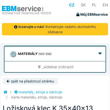
CZ
SK
PL
EN
INTERNETOVÉ PRŮMYSLOVÉ TRŽIŠTĚ
Můj EBMservice
Inzerujte u nás!
Kontaktujte našeho obchodního
zástupce
MATERIÁLY
(593 556)
_sidebar.zobrazit
zpět na předchozí stránku
materiály, stroje a nástroje
karta materiálu, stroje, nástroje
Ložisková klec K 35x40x13