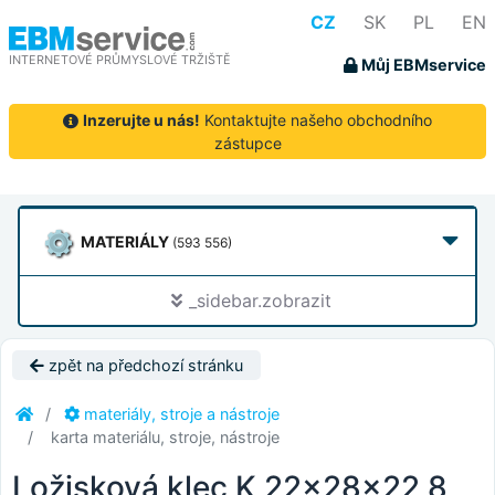
CZ
SK
PL
EN
INTERNETOVÉ PRŮMYSLOVÉ TRŽIŠTĚ
Můj EBMservice
Inzerujte u nás!
Kontaktujte našeho obchodního
zástupce
MATERIÁLY
(593 556)
_sidebar.zobrazit
zpět na předchozí stránku
materiály, stroje a nástroje
karta materiálu, stroje, nástroje
Ložisková klec K 22x28x22,8