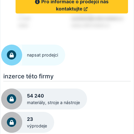
Pro informace o prodejci nás
kontaktujte
napsat prodejci
inzerce této firmy
54 240
materiály, stroje a nástroje
23
výprodeje