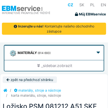
CZ
SK
PL
EN
INTERNETOVÉ PRŮMYSLOVÉ TRŽIŠTĚ
Můj EBMservice
Inzerujte u nás!
Kontaktujte našeho obchodního
zástupce
MATERIÁLY
(614 693)
_sidebar.zobrazit
zpět na předchozí stránku
materiály, stroje a nástroje
karta materiálu, stroje, nástroje
Ložisko PSM 081212 A51 SKF