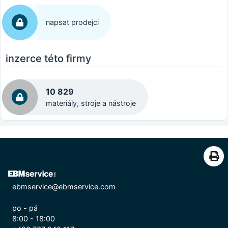
napsat prodejci
inzerce této firmy
10 829
materiály, stroje a nástroje
ebmservice@ebmservice.com
po - pá
8:00 - 18:00