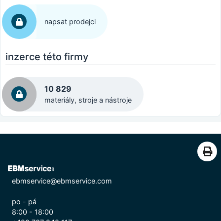
napsat prodejci
inzerce této firmy
10 829
materiály, stroje a nástroje
ebmservice@ebmservice.com
po - pá
8:00 - 18:00