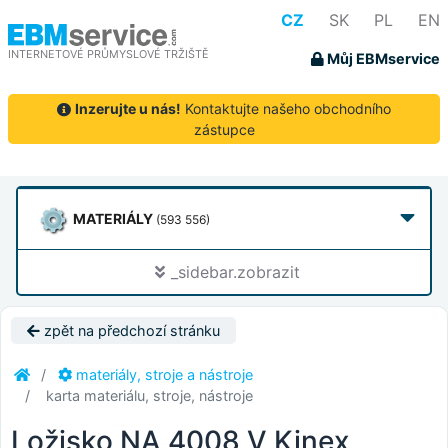
CZ
SK
PL
EN
INTERNETOVÉ PRŮMYSLOVÉ TRŽIŠTĚ
Můj EBMservice
Inzerujte u nás!
Kontaktujte našeho obchodního
zástupce
MATERIÁLY
(593 556)
_sidebar.zobrazit
zpět na předchozí stránku
materiály, stroje a nástroje
karta materiálu, stroje, nástroje
Ložisko NA 4008 V Kinex