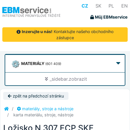
CZ
SK
PL
EN
INTERNETOVÉ PRŮMYSLOVÉ TRŽIŠTĚ
Můj EBMservice
Inzerujte u nás!
Kontaktujte našeho obchodního
zástupce
MATERIÁLY
(601 409)
_sidebar.zobrazit
zpět na předchozí stránku
materiály, stroje a nástroje
karta materiálu, stroje, nástroje
Ložisko N 307 ECP SKF