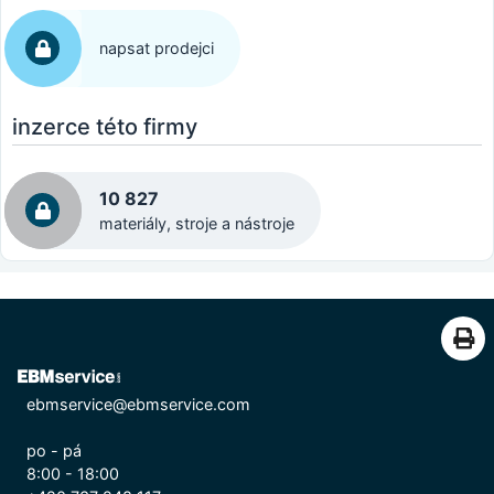
napsat prodejci
inzerce této firmy
10 827
materiály, stroje a nástroje
ebmservice@ebmservice.com
po - pá
8:00 - 18:00