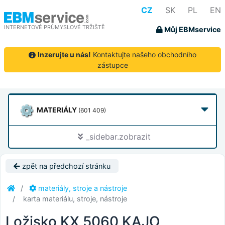
CZ
SK
PL
EN
INTERNETOVÉ PRŮMYSLOVÉ TRŽIŠTĚ
Můj EBMservice
Inzerujte u nás!
Kontaktujte našeho obchodního
zástupce
MATERIÁLY
(601 409)
_sidebar.zobrazit
zpět na předchozí stránku
materiály, stroje a nástroje
karta materiálu, stroje, nástroje
Ložisko KX 5060 KAJO