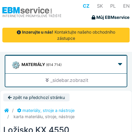
CZ
SK
PL
EN
INTERNETOVÉ PRŮMYSLOVÉ TRŽIŠTĚ
Můj EBMservice
Inzerujte u nás!
Kontaktujte našeho obchodního
zástupce
MATERIÁLY
(614 714)
_sidebar.zobrazit
zpět na předchozí stránku
materiály, stroje a nástroje
karta materiálu, stroje, nástroje
Ložisko KX 4550