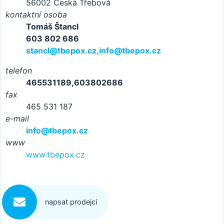
56002 Česká Třebová
kontaktní osoba
Tomáš Štancl
603 802 686
stancl@tbepox.cz,info@tbepox.cz
telefon
465531189,603802686
fax
465 531 187
e-mail
info@tbepox.cz
www
www.tbepox.cz
napsat prodejci