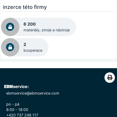
inzerce této firmy
6 200
materiály, stroje a nástroje
2
kooperace
ebmservice@ebmservice.com
po - pá
8:00 - 18:00
+420 737 248 117