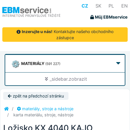
CZ
SK
PL
EN
INTERNETOVÉ PRŮMYSLOVÉ TRŽIŠTĚ
Můj EBMservice
Inzerujte u nás!
Kontaktujte našeho obchodního
zástupce
MATERIÁLY
(591 227)
_sidebar.zobrazit
zpět na předchozí stránku
materiály, stroje a nástroje
karta materiálu, stroje, nástroje
Ložisko KX 4040 KAJO