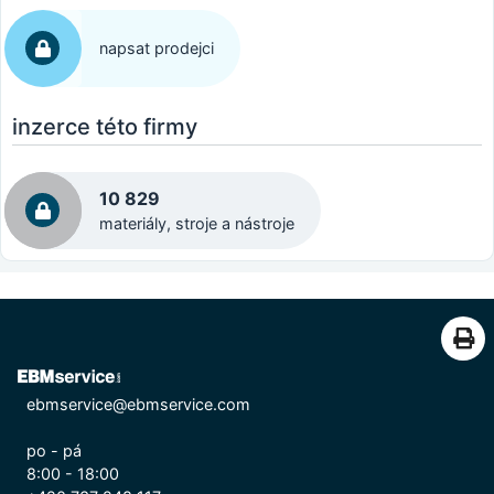
napsat prodejci
inzerce této firmy
10 829
materiály, stroje a nástroje
ebmservice@ebmservice.com
po - pá
8:00 - 18:00