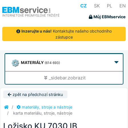
CZ
SK
PL
EN
INTERNETOVÉ PRŮMYSLOVÉ TRŽIŠTĚ
Můj EBMservice
Inzerujte u nás!
Kontaktujte našeho obchodního
zástupce
MATERIÁLY
(614 693)
_sidebar.zobrazit
zpět na předchozí stránku
materiály, stroje a nástroje
karta materiálu, stroje, nástroje
Ložisko KU 7030 IB