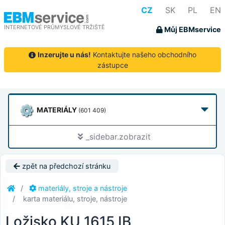
CZ
SK
PL
EN
INTERNETOVÉ PRŮMYSLOVÉ TRŽIŠTĚ
Můj EBMservice
Inzerujte u nás!
Kontaktujte našeho obchodního
zástupce
MATERIÁLY
(601 409)
_sidebar.zobrazit
zpět na předchozí stránku
materiály, stroje a nástroje
karta materiálu, stroje, nástroje
Ložisko KU 1615 IB