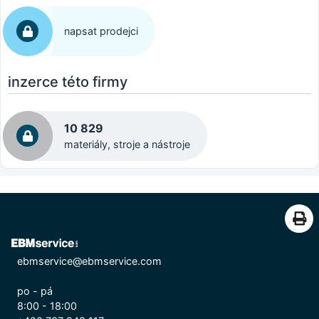
napsat prodejci
inzerce této firmy
10 829
materiály, stroje a nástroje
ebmservice@ebmservice.com
po - pá
8:00 - 18:00