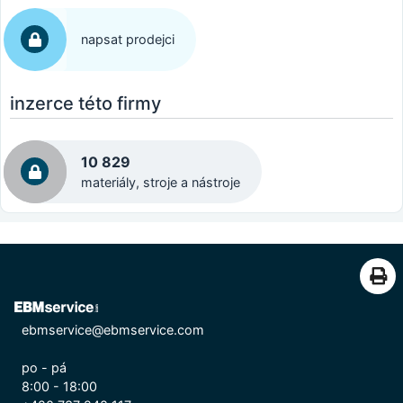
napsat prodejci
inzerce této firmy
10 829
materiály, stroje a nástroje
ebmservice@ebmservice.com
po - pá
8:00 - 18:00