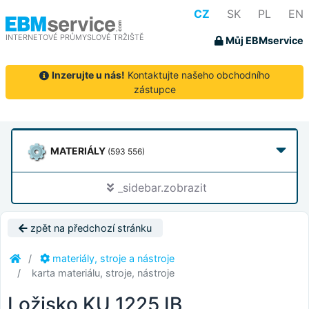
CZ
SK
PL
EN
INTERNETOVÉ PRŮMYSLOVÉ TRŽIŠTĚ
Můj EBMservice
Inzerujte u nás!
Kontaktujte našeho obchodního
zástupce
MATERIÁLY
(593 556)
_sidebar.zobrazit
zpět na předchozí stránku
materiály, stroje a nástroje
karta materiálu, stroje, nástroje
Ložisko KU 1225 IB