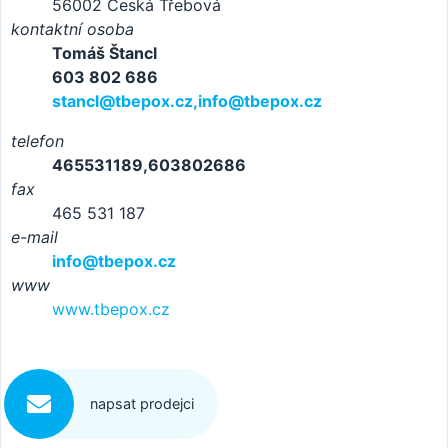
56002 Česká Třebová
kontaktní osoba
Tomáš Štancl
603 802 686
stancl@tbepox.cz,info@tbepox.cz
telefon
465531189,603802686
fax
465 531 187
e-mail
info@tbepox.cz
www
www.tbepox.cz
napsat prodejci