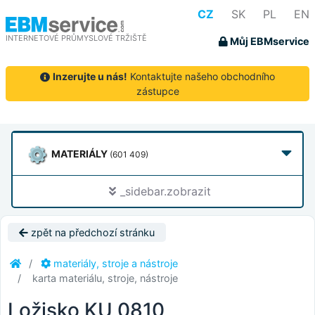
CZ
SK
PL
EN
INTERNETOVÉ PRŮMYSLOVÉ TRŽIŠTĚ
Můj EBMservice
Inzerujte u nás!
Kontaktujte našeho obchodního
zástupce
MATERIÁLY
(601 409)
_sidebar.zobrazit
zpět na předchozí stránku
materiály, stroje a nástroje
karta materiálu, stroje, nástroje
Ložisko KU 0810