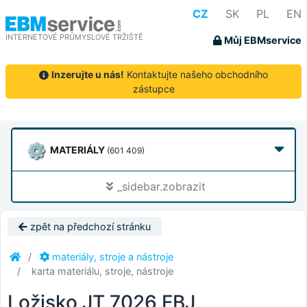
CZ
SK
PL
EN
INTERNETOVÉ PRŮMYSLOVÉ TRŽIŠTĚ
Můj EBMservice
Inzerujte u nás!
Kontaktujte našeho obchodního
zástupce
MATERIÁLY
(601 409)
_sidebar.zobrazit
zpět na předchozí stránku
materiály, stroje a nástroje
karta materiálu, stroje, nástroje
Ložisko JT 7026 FBJ