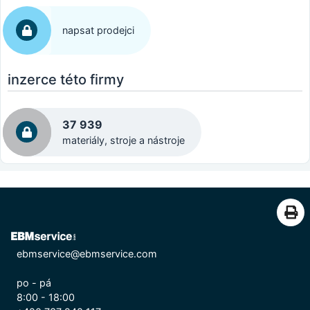
napsat prodejci
inzerce této firmy
37 939
materiály, stroje a nástroje
ebmservice@ebmservice.com
po - pá
8:00 - 18:00