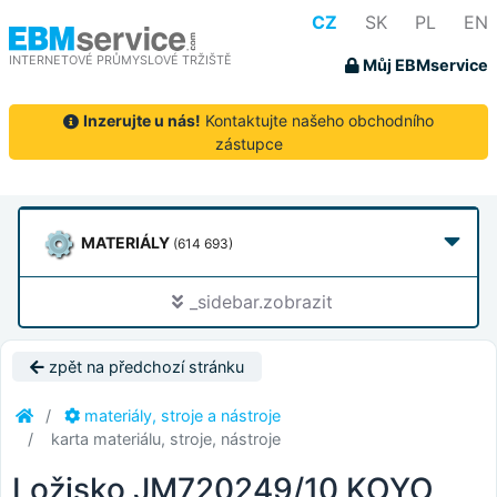
CZ
SK
PL
EN
INTERNETOVÉ PRŮMYSLOVÉ TRŽIŠTĚ
Můj EBMservice
Inzerujte u nás!
Kontaktujte našeho obchodního
zástupce
MATERIÁLY
(614 693)
_sidebar.zobrazit
zpět na předchozí stránku
materiály, stroje a nástroje
karta materiálu, stroje, nástroje
Ložisko JM720249/10 KOYO