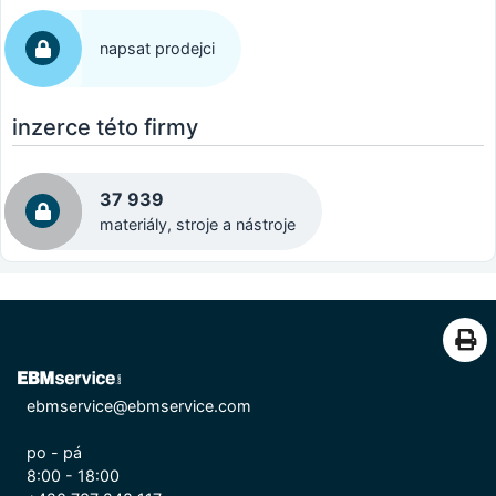
napsat prodejci
inzerce této firmy
37 939
materiály, stroje a nástroje
ebmservice@ebmservice.com
po - pá
8:00 - 18:00