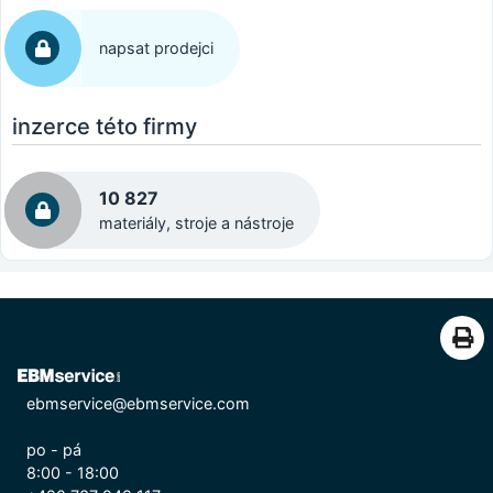
napsat prodejci
inzerce této firmy
10 827
materiály, stroje a nástroje
ebmservice@ebmservice.com
po - pá
8:00 - 18:00