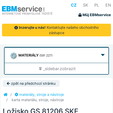
CZ
SK
PL
EN
INTERNETOVÉ PRŮMYSLOVÉ TRŽIŠTĚ
Můj EBMservice
Inzerujte u nás!
Kontaktujte našeho obchodního
zástupce
MATERIÁLY
(591 227)
_sidebar.zobrazit
zpět na předchozí stránku
materiály, stroje a nástroje
karta materiálu, stroje, nástroje
Ložisko GS 81206 SKF