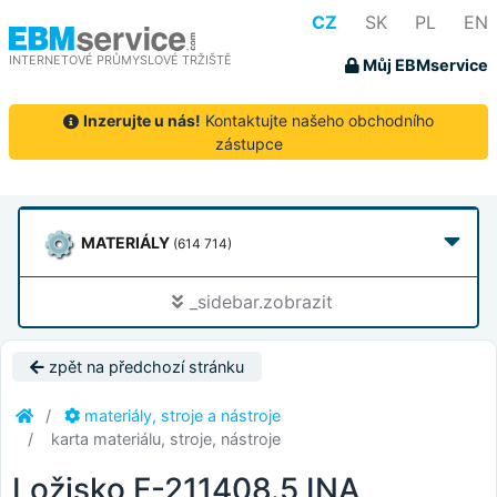
CZ
SK
PL
EN
INTERNETOVÉ PRŮMYSLOVÉ TRŽIŠTĚ
Můj EBMservice
Inzerujte u nás!
Kontaktujte našeho obchodního
zástupce
MATERIÁLY
(614 714)
_sidebar.zobrazit
zpět na předchozí stránku
materiály, stroje a nástroje
karta materiálu, stroje, nástroje
Ložisko F-211408.5 INA