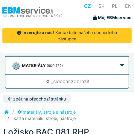
CZ
SK
PL
EN
INTERNETOVÉ PRŮMYSLOVÉ TRŽIŠTĚ
Můj EBMservice
Inzerujte u nás!
Kontaktujte našeho obchodního
zástupce
MATERIÁLY
(600 172)
_sidebar.zobrazit
zpět na předchozí stránku
materiály, stroje a nástroje
karta materiálu, stroje, nástroje
Ložisko BAC 081 RHP