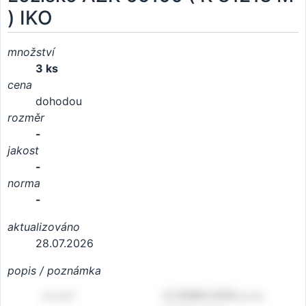
) IKO
množství
3 ks
cena
dohodou
rozměr
-
jakost
-
norma
-
aktualizováno
28.07.2026
popis / poznámka