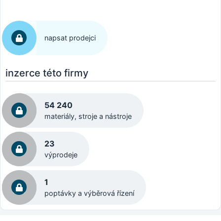
napsat prodejci
inzerce této firmy
54 240
materiály, stroje a nástroje
23
výprodeje
1
poptávky a výběrová řízení