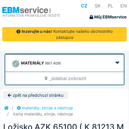
CZ
SK
PL
EN
INTERNETOVÉ PRŮMYSLOVÉ TRŽIŠTĚ
Můj EBMservice
Inzerujte u nás!
Kontaktujte našeho obchodního
zástupce
MATERIÁLY
(601 409)
_sidebar.zobrazit
zpět na předchozí stránku
materiály, stroje a nástroje
karta materiálu, stroje, nástroje
Ložisko AZK 65100 ( K 81213 M