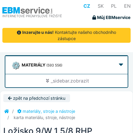
CZ
SK
PL
EN
INTERNETOVÉ PRŮMYSLOVÉ TRŽIŠTĚ
Můj EBMservice
Inzerujte u nás!
Kontaktujte našeho obchodního
zástupce
MATERIÁLY
(593 556)
_sidebar.zobrazit
zpět na předchozí stránku
materiály, stroje a nástroje
karta materiálu, stroje, nástroje
Ložisko 9/W 1 5/8 RHP