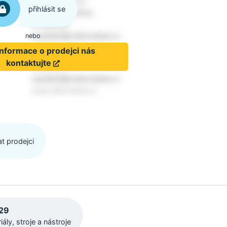
přihlásit se
nebo
informace o prodejci nás
kontaktujte
t prodejci
829
iály, stroje a nástroje