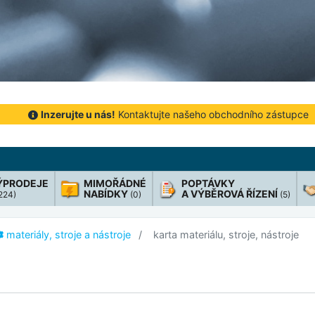
Inzerujte u nás!
Kontaktujte našeho obchodního zástupce
ÝPRODEJE
MIMOŘÁDNÉ
POPTÁVKY
NABÍDKY
A VÝBĚROVÁ ŘÍZENÍ
 224)
(0)
(5)
materiály, stroje a nástroje
karta materiálu, stroje, nástroje