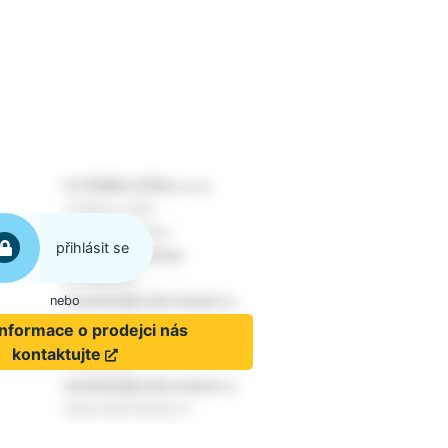
přihlásit se
nebo
informace o prodejci nás
kontaktujte