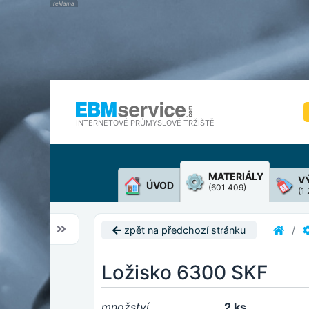
INTERNETOVÉ PRŮMYSLOVÉ TRŽIŠTĚ
MATERIÁLY
V
ÚVOD
(601 409)
(1
zpět na předchozí stránku
Ložisko 6300 SKF
množství
2 ks