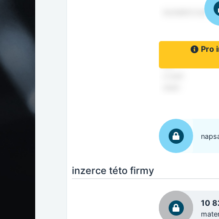
Pro 
napsa
inzerce této firmy
10 
mater