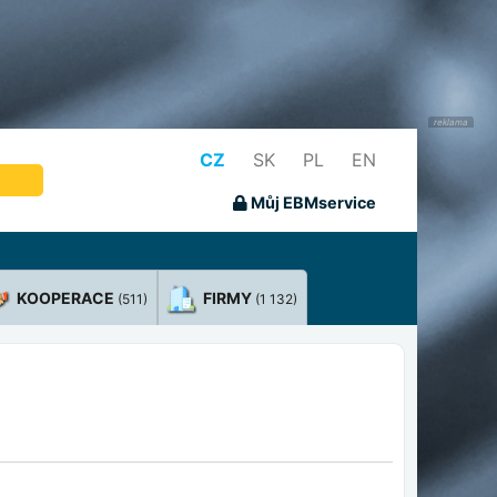
CZ
SK
PL
EN
Můj EBMservice
KOOPERACE
FIRMY
(511)
(1 132)