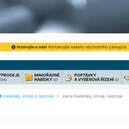
Inzerujte u nás!
Kontaktujte našeho obchodního zástupce
ÝPRODEJE
MIMOŘÁDNÉ
POPTÁVKY
NABÍDKY
A VÝBĚROVÁ ŘÍZENÍ
 224)
(0)
(2)
materiály, stroje a nástroje
karta materiálu, stroje, nástroje