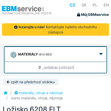
CZ
SK
PL
EN
INTERNETOVÉ PRŮMYSLOVÉ TRŽIŠTĚ
Můj EBMservice
Inzerujte u nás!
Kontaktujte našeho obchodního
zástupce
MATERIÁLY
(614 693)
_sidebar.zobrazit
zpět na předchozí stránku
materiály, stroje a nástroje
karta materiálu, stroje, nástroje
Ložisko 6208 FLT