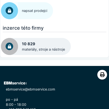
napsat prodejci
inzerce této firmy
10 829
materiály, stroje a nástroje
ebmservice@ebmservice.com
po - pá
8:00 - 18:00