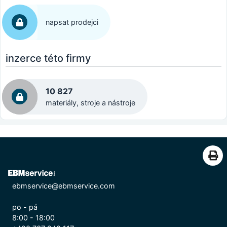
napsat prodejci
inzerce této firmy
10 827
materiály, stroje a nástroje
ebmservice@ebmservice.com
po - pá
8:00 - 18:00