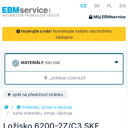
CZ
SK
PL
EN
INTERNETOVÉ PRŮMYSLOVÉ TRŽIŠTĚ
Můj EBMservice
Inzerujte u nás!
Kontaktujte našeho obchodního
zástupce
MATERIÁLY
(593 556)
_sidebar.zobrazit
zpět na předchozí stránku
materiály, stroje a nástroje
karta materiálu, stroje, nástroje
Ložisko 6200-2Z/C3 SKF