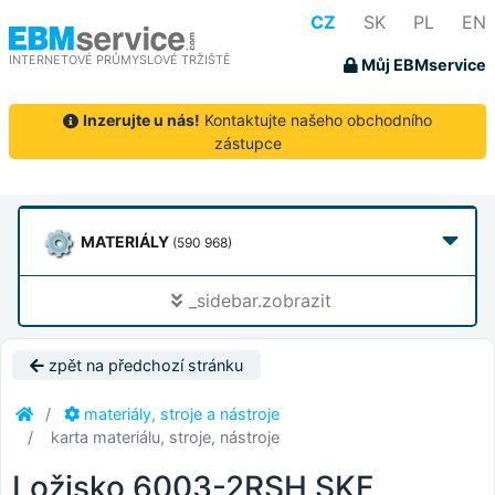
CZ
SK
PL
EN
INTERNETOVÉ PRŮMYSLOVÉ TRŽIŠTĚ
Můj EBMservice
Inzerujte u nás!
Kontaktujte našeho obchodního
zástupce
MATERIÁLY
(590 968)
_sidebar.zobrazit
zpět na předchozí stránku
materiály, stroje a nástroje
karta materiálu, stroje, nástroje
Ložisko 6003-2RSH SKF