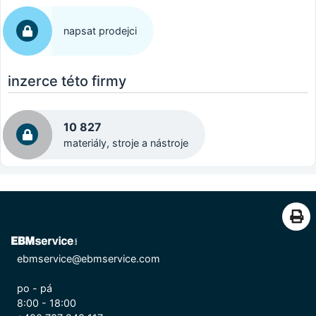
napsat prodejci
inzerce této firmy
10 827
materiály, stroje a nástroje
ebmservice@ebmservice.com
po - pá
8:00 - 18:00