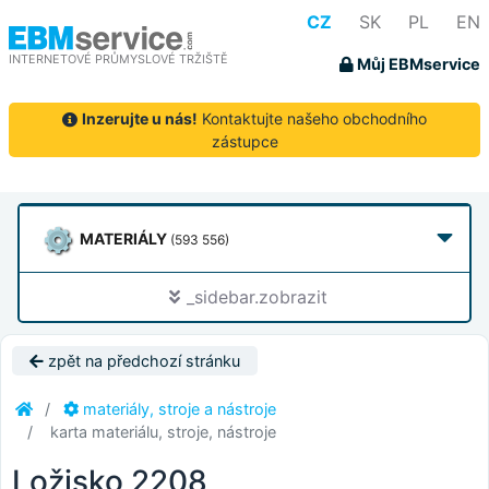
CZ
SK
PL
EN
INTERNETOVÉ PRŮMYSLOVÉ TRŽIŠTĚ
Můj EBMservice
Inzerujte u nás!
Kontaktujte našeho obchodního
zástupce
MATERIÁLY
(593 556)
_sidebar.zobrazit
zpět na předchozí stránku
materiály, stroje a nástroje
karta materiálu, stroje, nástroje
Ložisko 2208