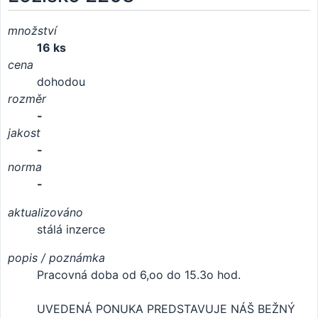
množství
16 ks
cena
dohodou
rozměr
-
jakost
-
norma
-
aktualizováno
stálá inzerce
popis / poznámka
Pracovná doba od 6,oo do 15.3o hod.
UVEDENÁ PONUKA PREDSTAVUJE NÁŠ BEŽNÝ