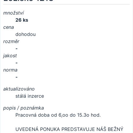
množství
26 ks
cena
dohodou
rozměr
-
jakost
-
norma
-
aktualizováno
stálá inzerce
popis / poznámka
Pracovná doba od 6,oo do 15.3o hod.
UVEDENÁ PONUKA PREDSTAVUJE NÁŠ BEŽNÝ