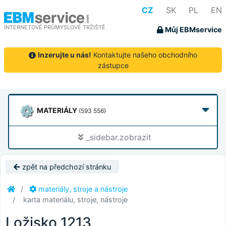
CZ
SK
PL
EN
INTERNETOVÉ PRŮMYSLOVÉ TRŽIŠTĚ
Můj EBMservice
Inzerujte u nás!
Kontaktujte našeho obchodního
zástupce
MATERIÁLY
(593 556)
_sidebar.zobrazit
zpět na předchozí stránku
materiály, stroje a nástroje
karta materiálu, stroje, nástroje
Ložisko 1213